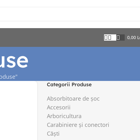
0,00
L
use
roduse"
Categorii Produse
Absorbitoare de şoc
Accesorii
Arboricultura
Carabiniere și conectori
Căști