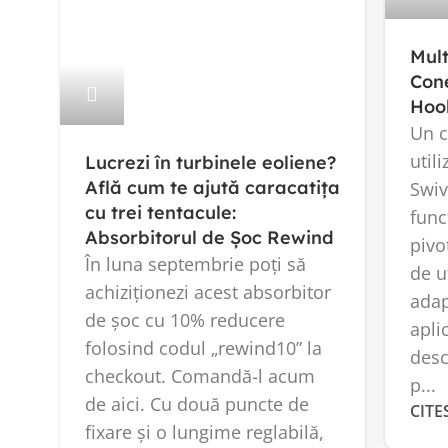
Mult
Cone
Hoo
Un c
util
Lucrezi în turbinele eoliene?
Află cum te ajută caracatița
Swiv
cu trei tentacule:
func
Absorbitorul de Șoc Rewind
pivo
În luna septembrie poți să
de u
achiziționezi acest absorbitor
adap
de șoc cu 10% reducere
aplic
folosind codul „rewind10” la
des
checkout. Comandă-l acum
p...
de aici. Cu două puncte de
CITE
fixare și o lungime reglabilă,