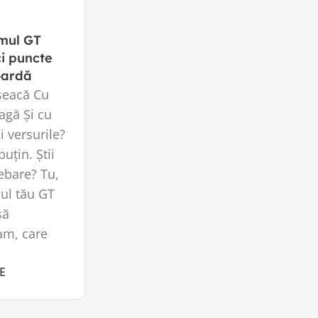
amul GT
ci puncte
coardă
 seacă Cu
agă Și cu
ii versurile?
uțin. Știi
rebare? Tu,
ul tău GT
să
am, care
E