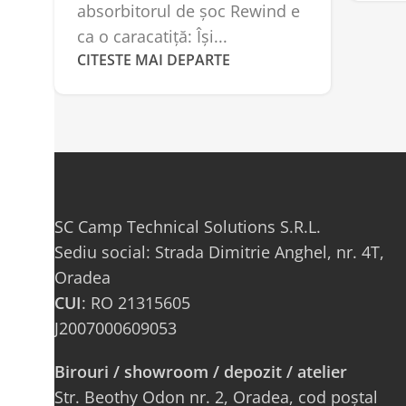
absorbitorul de șoc Rewind e
ca o caracatiță: Își...
CITESTE MAI DEPARTE
SC Camp Technical Solutions S.R.L.
Sediu social: Strada Dimitrie Anghel, nr. 4T,
Oradea
CUI
: RO 21315605
J2007000609053
Birouri / showroom / depozit / atelier
Str. Beothy Odon nr. 2, Oradea, cod poștal