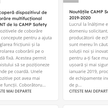
Noutățile CAMP S
operă dispozitivul de
2019-2020
râre multifucțional
Lucrul la înălțime 
NT de la CAMP Safety
domeniu solicitant
ozitivele de coborâre
producătorii de e
 concepute pentru a ajuta
sunt mereu în căut
glarea fricțiunii și la
soluții noi și inova
rolarea coborârii pe o
pentru a-ți face m
dă fixă. Acestea permit
ușoară și mai sigur
nistului să se poziționeze
ianuarie 2019, pro
nde pe coardă. Unele
de echipamente in
ozitive pot avea mai
de p...
e funcții. Coborâtoru...
CITESTE MAI DEPART
STE MAI DEPARTE