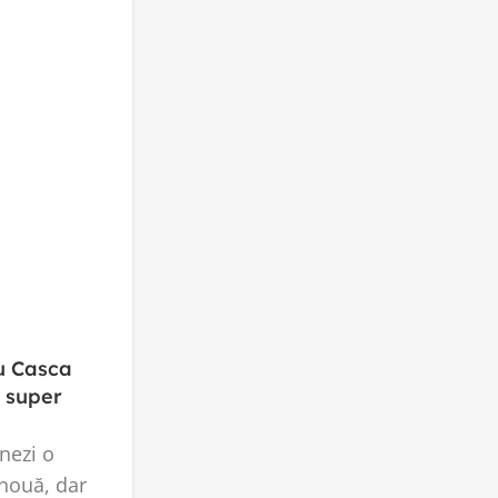
cu Casca
& super
onezi o
 nouă, dar