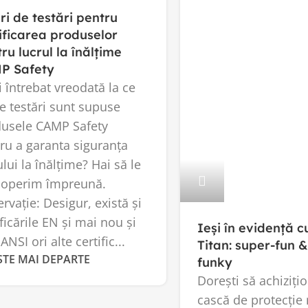
ri de testări pentru
ificarea produselor
ru lucrul la înălțime
P Safety
i întrebat vreodată la ce
de testări sunt supuse
usele CAMP Safety
ru a garanta siguranța
ului la înălțime? Hai să le
coperim împreună.
rvație: Desigur, există și
ificările EN și mai nou și
Ieși în evidență 
ANSI ori alte certific...
Titan: super-fun 
STE MAI DEPARTE
funky
Dorești să achiziți
cască de protecție