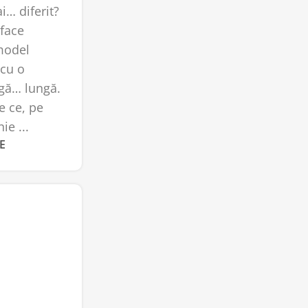
i… diferit?
sface
 model
 cu o
ngă… lungă.
e ce, pe
ie ...
E