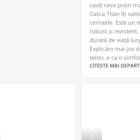
cauți ceva puțin ma
Casca Titan îți sati
cerințele. Este un
robust și rezistent,
durată de viață lu
Explicăm mai jos d
teren, e ca o simfon
CITESTE MAI DEPART