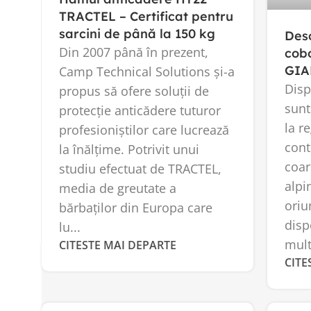
TRACTEL – Certificat pentru
sarcini de până la 150 kg
Desc
Din 2007 până în prezent,
cobo
GIA
Camp Technical Solutions și-a
Disp
propus să ofere soluții de
sunt
protecție anticădere tuturor
la re
profesioniștilor care lucrează
cont
la înălțime. Potrivit unui
coar
studiu efectuat de TRACTEL,
alpi
media de greutate a
oriu
bărbaților din Europa care
disp
lu...
mult
CITESTE MAI DEPARTE
CITE