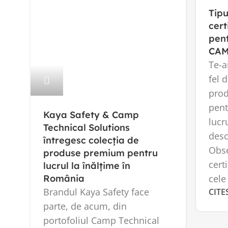
Tipu
cert
pent
CAM
Te-a
fel 
prod
pent
Kaya Safety & Camp
lucr
Technical Solutions
des
întregesc colecția de
Obse
produse premium pentru
cert
lucrul la înălțime în
România
cele 
Brandul Kaya Safety face
CITE
parte, de acum, din
portofoliul Camp Technical