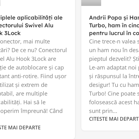
iplele aplicabilități ale
Andrii Popa și H
ctorului Swivel Alu
Turbo, ham în cin
k 3Lock
pentru lucrul în 
onector, mai multe
Cine trece-n valea
izări? De ce nu? Conectorul
un ham nou în des
el Alu Hook 3Lock are
pieptul dezvelit? Șt
ție de autoblocare și cap
Le-am adaptat noi p
tant anti-rotire. Fiind ușor
și răspunsul la înt
tilizat și extrem de
desigur! Tu cu ham
tabil, are multiple
Turbo! Cine poate 
abilități. Hai să le
folosească acest h
coperim împreună! Când
sunt prin...
CITESTE MAI DEPART
STE MAI DEPARTE