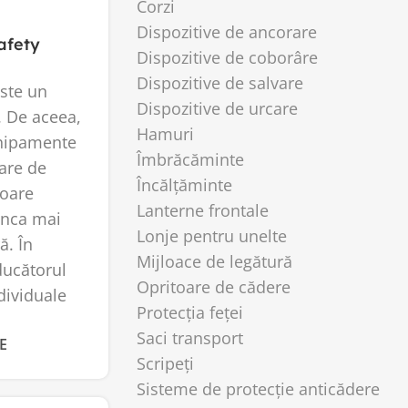
Corzi
Dispozitive de ancorare
afety
Dispozitive de coborâre
Dispozitive de salvare
este un
Dispozitive de urcare
. De aceea,
Hamuri
chipamente
Îmbrăcăminte
are de
Încălțăminte
toare
Lanterne frontale
unca mai
Lonje pentru unelte
ă. În
Mijloace de legătură
ducătorul
Opritoare de cădere
dividuale
Protecția feței
Saci transport
E
Scripeți
Sisteme de protecție anticădere