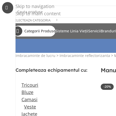
Skip to navigation
Skip to main content
SELECTEAZA CATEGORIA
Categorii Produse
Sisteme Linia Vieții
Servicii
Brandur
Imbracaminte de lucru
>
Imbracaminte reflectorizanta
> M
Manus
Completeaza echipamentul cu:
Tricouri
-20%
Bluze
Camasi
Veste
Jachete