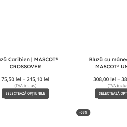
uză Caribien | MASCOT®
Bluză cu mâne
CROSSOVER
MASCOT® U
75,50
lei
–
245,10
lei
308,00
lei
–
38
(TVA inclus)
(TVA inclu
SELECTEAZĂ OPȚIUNILE
SELECTEAZĂ OPȚ
-69%