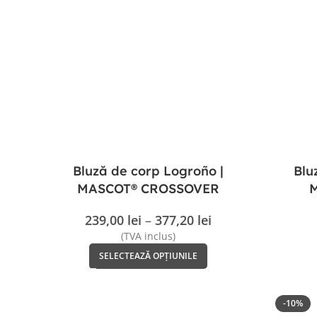
Bluză de corp Logroño |
Blu
MASCOT® CROSSOVER
239,00
lei
–
377,20
lei
(TVA inclus)
SELECTEAZĂ OPȚIUNILE
-10%