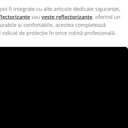
t fi integrate cu alte articole dedicate siguranței,
flectorizante
sau
veste reflectorizante
, oferind un
Durabile și confortabile, acestea completează
ridicat de protecție în orice rutină profesională.