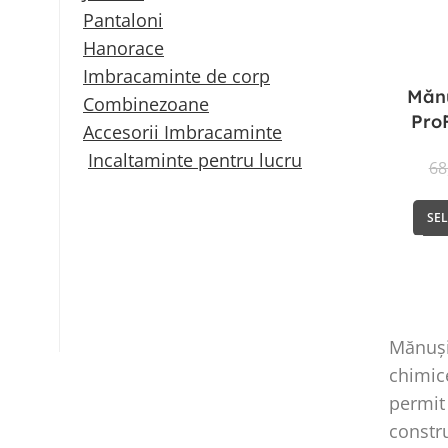
Pantaloni
Hanorace
Imbracaminte de corp
Mănu
Combinezoane
ProF
Accesorii Imbracaminte
Incaltaminte pentru lucru
68
SE
Mănușil
chimice
permit 
constru