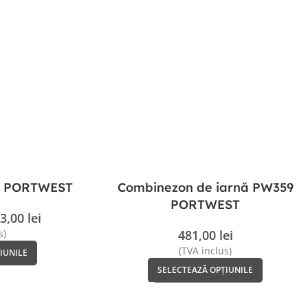
ri PORTWEST
Combinezon de iarnă PW359
PORTWEST
3,00
lei
s)
481,00
lei
(TVA inclus)
IUNILE
SELECTEAZĂ OPȚIUNILE