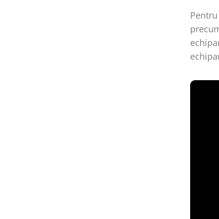
Pentru 
precu
echipam
echipam