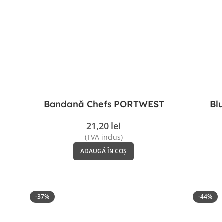
Bandană Chefs PORTWEST
Bl
21,20
lei
(TVA inclus)
ADAUGĂ ÎN COȘ
-37%
-44%