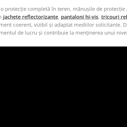
o protecție completă în teren, mănușile de protecție po
m
jachete reflectorizante
,
pantaloni hi-vis
,
tricouri re
ent coerent, vizibil și adaptat mediilor solicitante. 
entul de lucru și contribuie la menținerea unui nivel 