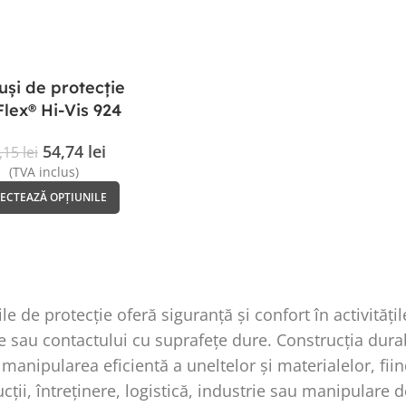
și de protecție
lex® Hi-Vis 924
Ergodyne
54,74
lei
,15
lei
(TVA inclus)
LECTEAZĂ OPȚIUNILE
e de protecție oferă siguranță și confort în activități
 sau contactului cu suprafețe dure. Construcția durab
manipularea eficientă a uneltelor și materialelor, fi
cții, întreținere, logistică, industrie sau manipulare 