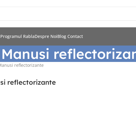
i
Programul Rabla
Despre Noi
Blog
Contact
Manusi reflectoriza
anusi reflectorizante
i reflectorizante