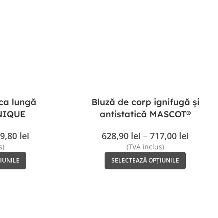
ca lungă
Bluză de corp ignifugă și
NIQUE
antistatică MASCOT®
CROSSOVER
9,80
lei
628,90
lei
–
717,00
lei
s)
(TVA inclus)
IUNILE
SELECTEAZĂ OPȚIUNILE