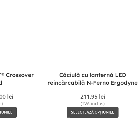
T® Crossover
Căciulă cu lanternă LED
d
reîncărcabilă N-Ferno Ergodyne
,00
lei
211,95
lei
s)
(TVA inclus)
IUNILE
SELECTEAZĂ OPȚIUNILE