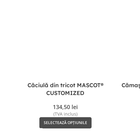
Căciulă din tricot MASCOT®
Cămașă
CUSTOMIZED
134,50
lei
(TVA inclus)
SELECTEAZĂ OPȚIUNILE