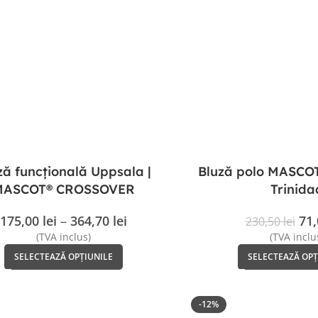
ză funcțională Uppsala |
Bluză polo MASCO
MASCOT® CROSSOVER
Trinida
175,00
lei
–
364,70
lei
71
230,50
lei
(TVA inclus)
(TVA inclu
SELECTEAZĂ OPȚIUNILE
SELECTEAZĂ OPȚ
-12%