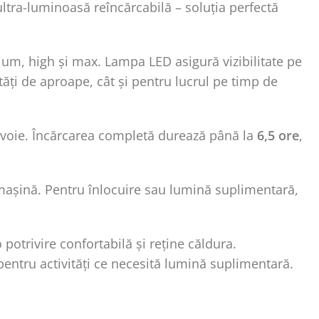
tra-luminoasă reîncărcabilă – soluția perfectă
ium, high și max. Lampa LED asigură vizibilitate pe
ități de aproape, cât și pentru lucrul pe timp de
evoie. Încărcarea completă durează până la
6,5 ore
,
a mașină. Pentru înlocuire sau lumină suplimentară,
potrivire confortabilă și reține căldura.
pentru activități ce necesită lumină suplimentară.