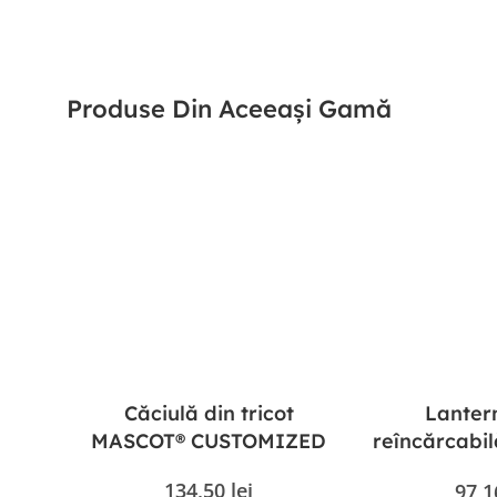
Produse Din Aceeași Gamă
Căciulă din tricot
Lanter
MASCOT® CUSTOMIZED
reîncărcabi
N-Ferno 680
134,50
lei
97,