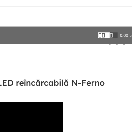
0,00
L
LED reîncărcabilă N-Ferno