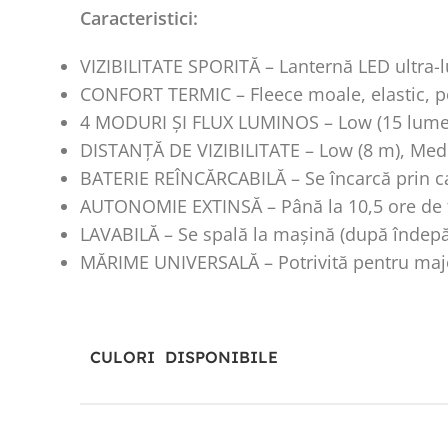
Caracteristici:
VIZIBILITATE SPORITĂ – Lanternă LED ultra-lu
CONFORT TERMIC – Fleece moale, elastic, pe
4 MODURI ȘI FLUX LUMINOS – Low (15 lumeni
DISTANȚĂ DE VIZIBILITATE – Low (8 m), Medi
BATERIE REÎNCĂRCABILĂ – Se încarcă prin cab
AUTONOMIE EXTINSĂ – Până la 10,5 ore de fu
LAVABILĂ – Se spală la mașină (după îndepă
MĂRIME UNIVERSALĂ – Potrivită pentru majori
CULORI DISPONIBILE