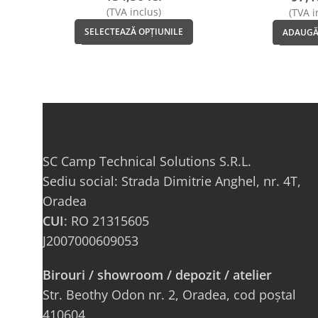
(TVA inclus)
(TVA i
SELECTEAZĂ OPȚIUNILE
ADAUGĂ
SC Camp Technical Solutions S.R.L.
Sediu social: Strada Dimitrie Anghel, nr. 4T,
Oradea
CUI
: RO 21315605
J2007000609053
Birouri / showroom / depozit / atelier
Str. Beothy Odon nr. 2, Oradea, cod poștal
410604