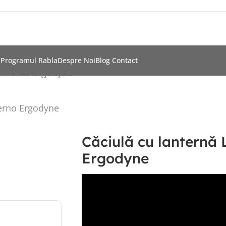
i
Programul Rabla
Despre Noi
Blog
Contact
 N-Ferno Ergodyne
Căciulă cu lanternă 
Ergodyne