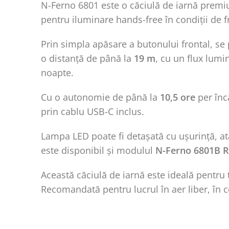
N-Ferno 6801 este o căciulă de iarnă premiu
pentru iluminare hands-free în condiții de fr
Prin simpla apăsare a butonului frontal, se
o distanță de până la
19 m
, cu un flux lumi
noapte.
Cu o autonomie de până la
10,5 ore
per înc
prin cablu USB-C inclus.
Lampa LED poate fi detașată cu ușurință, atâ
este disponibil și modulul
N-Ferno 6801B R
Această căciulă de iarnă este ideală pentru t
Recomandată pentru lucrul în aer liber, în c