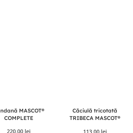
ndană MASCOT®
Căciulă tricotată
COMPLETE
TRIBECA MASCOT®
Workwear COMPLETE
220,00
lei
113,00
lei