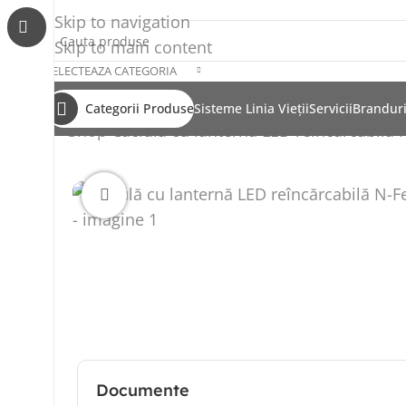
Skip to navigation
Skip to main content
SELECTEAZA CATEGORIA
Categorii Produse
Sisteme Linia Vieții
Servicii
Brandur
Shop
Căciulă cu lanternă LED reîncărcabilă
Click to enlarge
Documente