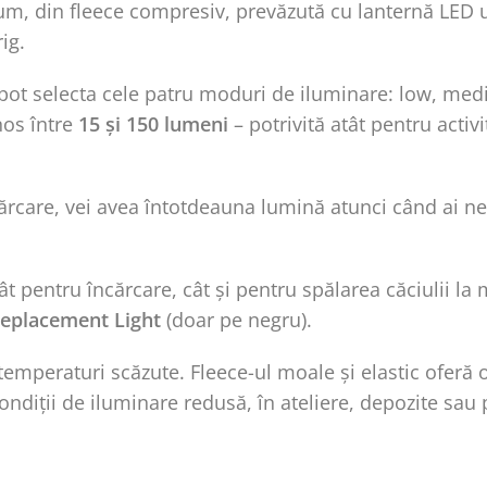
m, din fleece compresiv, prevăzută cu lanternă LED ul
ig.
 pot selecta cele patru moduri de iluminare: low, med
nos între
15 și 150 lumeni
– potrivită atât pentru activ
ărcare, vei avea întotdeauna lumină atunci când ai n
t pentru încărcare, cât și pentru spălarea căciulii l
eplacement Light
(doar pe negru).
emperaturi scăzute. Fleece-ul moale și elastic oferă o 
ondiții de iluminare redusă, în ateliere, depozite sau 