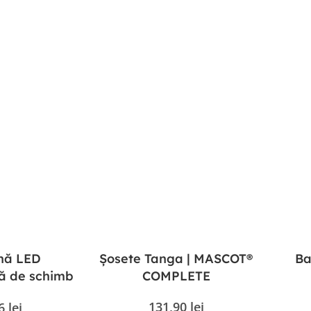
nă LED
Șosete Tanga | MASCOT®
Ba
lă de schimb
COMPLETE
1B Ergodyne
131,90
lei
16
lei