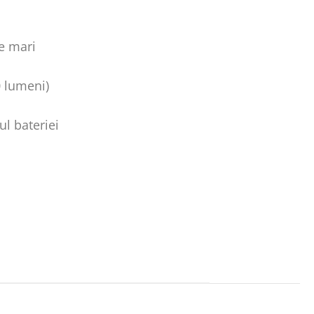
țe mari
 lumeni)
l bateriei