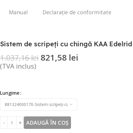
Manual
Declarație de conformitate
Sistem de scripeți cu chingă KAA Edelrid
821,58
lei
1.037,16
lei
(TVA inclus)
Lungime
ADAUGĂ ÎN COȘ