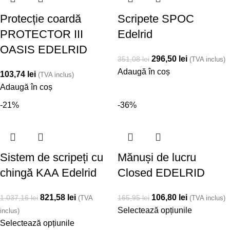
Protecție coardă
Scripete SPOC
PROTECTOR III
Edelrid
OASIS EDELRID
296,50
lei
351,08
lei
(TVA inclus)
Adaugă în coș
103,74
lei
(TVA inclus)
Adaugă în coș
-21%
-36%
Sistem de scripeți cu
Mănuși de lucru
chingă KAA Edelrid
Closed EDELRID
821,58
lei
106,80
lei
1.037,16
lei
165,95
lei
(TVA
(TVA inclus)
Selectează opțiunile
inclus)
Selectează opțiunile