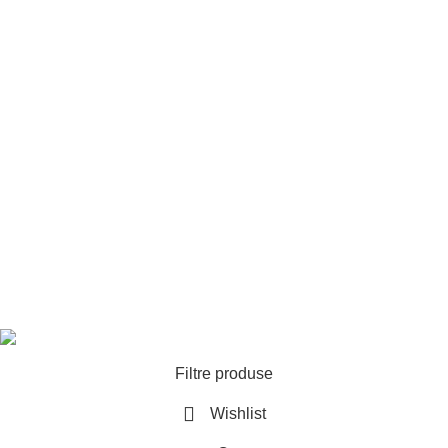
Combinezoane impermeabile
Pantofi de protectie
Pantofi de protectie S1P
Pantofi de protectie S3
Pantofi de protectie cu sistem BOA
Bocanci de protectie S1P
Bocanci de protectie S3
Bocanci de protectie impermeabili
Bocanci de protectie cu sistem BOA
Camp Technical Solutions / Safety first, everything else after / Copyright ©
2026
Filtre produse
Wishlist