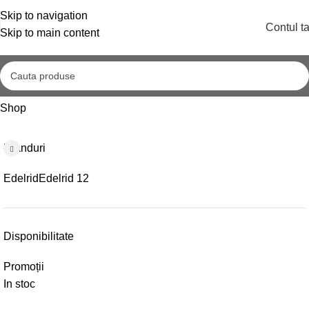
Skip to navigation
Contul t
Skip to main content
Shop
Shop
Branduri
Edelrid
Edelrid
12
Disponibilitate
Promoții
In stoc