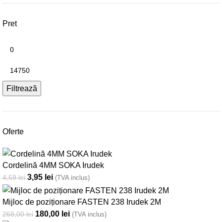
Pret
Filtrează
Oferte
Cordelină 4MM SOKA Irudek
3,95
lei
4,59
lei
(TVA inclus)
Mijloc de poziționare FASTEN 238 Irudek 2M
180,00
lei
268,00
lei
(TVA inclus)