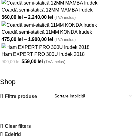
Coardă semi-statică 12MM MAMBA Irudek
560,00
lei
–
2.240,00
lei
(TVA inclus)
Coardă semi-statică 11MM KONDA Irudek
475,00
lei
–
1.900,00
lei
(TVA inclus)
Ham EXPERT PRO 300U Irudek 2018
559,00
lei
900,00
lei
(TVA inclus)
Shop
Filtre produse
Clear filters
Edelrid