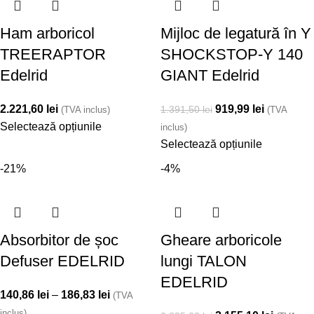
Ham arboricol
Mijloc de legatură în Y
TREERAPTOR
SHOCKSTOP-Y 140
Edelrid
GIANT Edelrid
2.221,60
lei
919,99
lei
1.391,50
lei
(TVA inclus)
(TVA
Selectează opțiunile
inclus)
Selectează opțiunile
-21%
-4%
Absorbitor de șoc
Gheare arboricole
Defuser EDELRID
lungi TALON
EDELRID
140,86
lei
–
186,83
lei
(TVA
inclus)