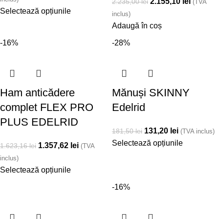
2.155,10
lei
2.235,00
lei
(TVA
Selectează opțiunile
inclus)
Adaugă în coș
-16%
-28%
Ham anticădere
Mănuși SKINNY
complet FLEX PRO
Edelrid
PLUS EDELRID
131,20
lei
181,50
lei
(TVA inclus)
Selectează opțiunile
1.357,62
lei
1.623,16
lei
(TVA
inclus)
Selectează opțiunile
-16%