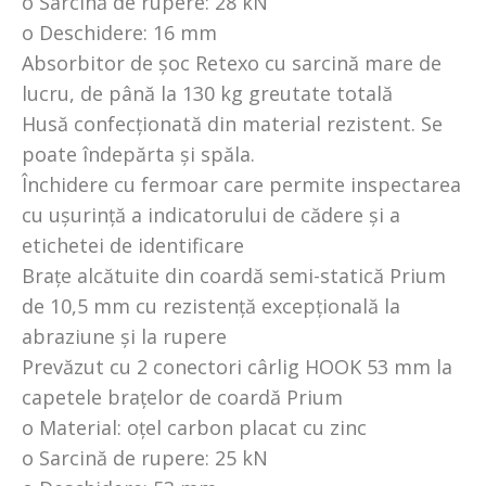
o Sarcină de rupere: 28 kN
o Deschidere: 16 mm
Absorbitor de șoc Retexo cu sarcină mare de
lucru, de până la 130 kg greutate totală
Husă confecționată din material rezistent. Se
poate îndepărta și spăla.
Închidere cu fermoar care permite inspectarea
cu ușurință a indicatorului de cădere și a
etichetei de identificare
Brațe alcătuite din coardă semi-statică Prium
de 10,5 mm cu rezistență excepțională la
abraziune și la rupere
Prevăzut cu 2 conectori cârlig HOOK 53 mm la
capetele brațelor de coardă Prium
o Material: oțel carbon placat cu zinc
o Sarcină de rupere: 25 kN