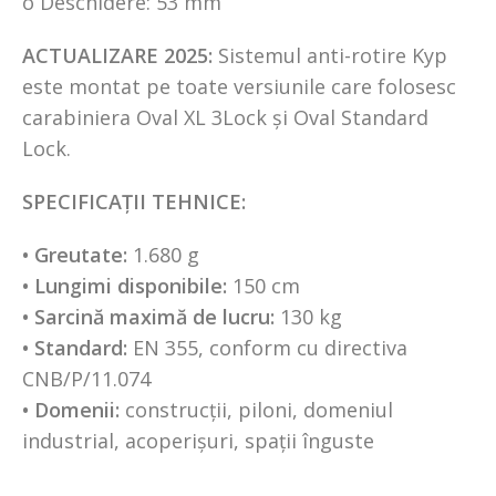
o Deschidere: 53 mm
ACTUALIZARE 2025:
Sistemul anti-rotire Kyp
este montat pe toate versiunile care folosesc
carabiniera Oval XL 3Lock și Oval Standard
Lock.
SPECIFICAȚII TEHNICE:
• Greutate:
1.680 g
• Lungimi disponibile:
150 cm
• Sarcină maximă de lucru:
130 kg
• Standard:
EN 355, conform cu directiva
CNB/P/11.074
• Domenii:
construcții, piloni, domeniul
industrial, acoperișuri, spații înguste