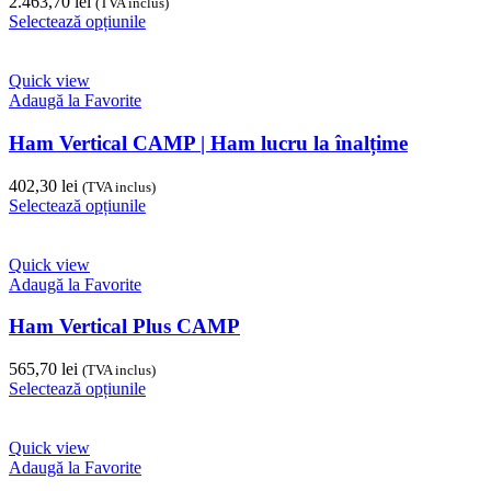
2.463,70
lei
(TVA inclus)
alese
Acest
Selectează opțiunile
în
produs
pagina
are
produsului.
mai
Quick view
multe
Adaugă la Favorite
variații.
Opțiunile
Ham Vertical CAMP | Ham lucru la înalțime
pot
fi
402,30
lei
(TVA inclus)
alese
Acest
Selectează opțiunile
în
produs
pagina
are
produsului.
mai
Quick view
multe
Adaugă la Favorite
variații.
Opțiunile
Ham Vertical Plus CAMP
pot
fi
565,70
lei
(TVA inclus)
alese
Acest
Selectează opțiunile
în
produs
pagina
are
produsului.
mai
Quick view
multe
Adaugă la Favorite
variații.