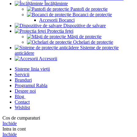
Încălțăminte
Pantofi de protecție
Bocanci de protecție
Accesorii Bocanci
Dispozitive de salvare
Protectia feței
Măști de protecție
Ochelari de protecție
Sisteme de protecție
anticădere
Accesorii
Sisteme linia vieții
Servicii
Branduri
Programul Rabla
Despre noi
Blog
Contact
Wishlist
Cos de cumparaturi
Inchide
Intra in cont
Inchide