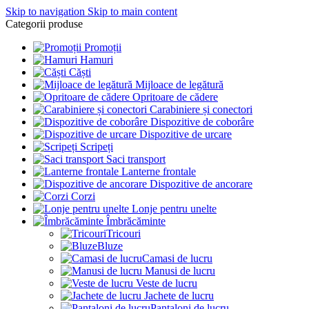
Skip to navigation
Skip to main content
Categorii produse
Promoții
Hamuri
Căști
Mijloace de legătură
Opritoare de cădere
Carabiniere și conectori
Dispozitive de coborâre
Dispozitive de urcare
Scripeți
Saci transport
Lanterne frontale
Dispozitive de ancorare
Corzi
Lonje pentru unelte
Îmbrăcăminte
Tricouri
Bluze
Camasi de lucru
Manusi de lucru
Veste de lucru
Jachete de lucru
Pantaloni de lucru