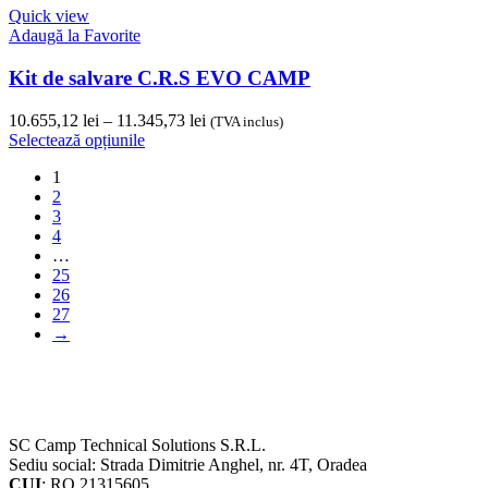
mai
până
Quick view
multe
la
Adaugă la Favorite
variații.
8.287,32 lei
Opțiunile
Kit de salvare C.R.S EVO CAMP
pot
fi
Interval
10.655,12
lei
–
11.345,73
lei
(TVA inclus)
alese
Acest
de
Selectează opțiunile
în
produs
prețuri:
pagina
1
are
10.655,12 lei
produsului.
2
mai
până
3
multe
la
4
variații.
11.345,73 lei
…
Opțiunile
25
pot
26
fi
27
alese
→
în
pagina
produsului.
SC Camp Technical Solutions S.R.L.
Sediu social: Strada Dimitrie Anghel, nr. 4T, Oradea
CUI
: RO 21315605