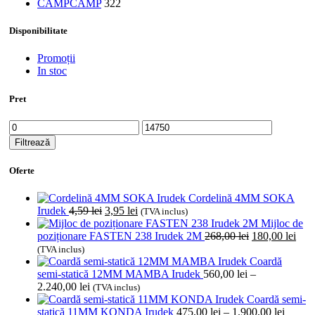
CAMP
CAMP
322
Disponibilitate
Promoții
In stoc
Pret
Preț
Preț
minim
maxim
Filtrează
Oferte
Cordelină 4MM SOKA
Prețul
Prețul
Irudek
4,59
lei
3,95
lei
(TVA inclus)
inițial
curent
Mijloc de
a
este:
Prețul
Preț
poziționare FASTEN 238 Irudek 2M
268,00
lei
180,00
lei
fost:
3,95 lei.
inițial
cure
(TVA inclus)
4,59 lei.
a
este:
Coardă
fost:
180,
semi-statică 12MM MAMBA Irudek
560,00
lei
–
Interval
268,00 lei.
2.240,00
lei
(TVA inclus)
de
Coardă semi-
prețuri:
Interva
statică 11MM KONDA Irudek
475,00
lei
–
1.900,00
lei