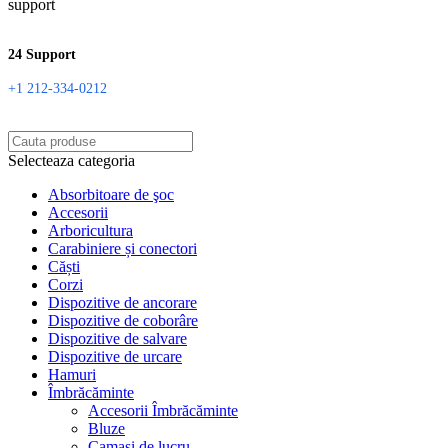
24 Support
+1 212-334-0212
Selecteaza categoria
Absorbitoare de şoc
Accesorii
Arboricultura
Carabiniere și conectori
Căști
Corzi
Dispozitive de ancorare
Dispozitive de coborâre
Dispozitive de salvare
Dispozitive de urcare
Hamuri
Îmbrăcăminte
Accesorii Îmbrăcăminte
Bluze
Camasi de lucru