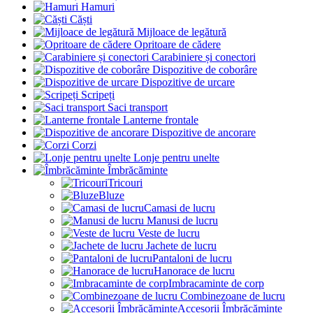
Hamuri
Căști
Mijloace de legătură
Opritoare de cădere
Carabiniere și conectori
Dispozitive de coborâre
Dispozitive de urcare
Scripeți
Saci transport
Lanterne frontale
Dispozitive de ancorare
Corzi
Lonje pentru unelte
Îmbrăcăminte
Tricouri
Bluze
Camasi de lucru
Manusi de lucru
Veste de lucru
Jachete de lucru
Pantaloni de lucru
Hanorace de lucru
Imbracaminte de corp
Combinezoane de lucru
Accesorii Îmbrăcăminte