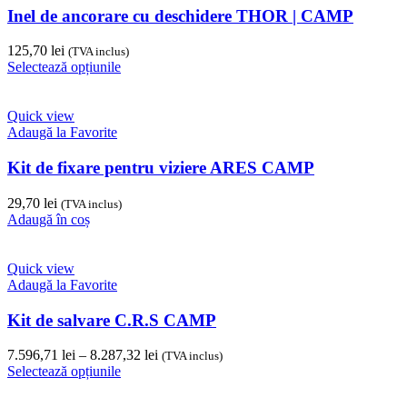
Opțiunile
Inel de ancorare cu deschidere THOR | CAMP
pot
fi
125,70
lei
(TVA inclus)
alese
Acest
Selectează opțiunile
în
produs
pagina
are
produsului.
mai
Quick view
multe
Adaugă la Favorite
variații.
Opțiunile
Kit de fixare pentru viziere ARES CAMP
pot
fi
29,70
lei
(TVA inclus)
alese
Adaugă în coș
în
pagina
produsului.
Quick view
Adaugă la Favorite
Kit de salvare C.R.S CAMP
Interval
7.596,71
lei
–
8.287,32
lei
(TVA inclus)
Acest
de
Selectează opțiunile
produs
prețuri:
are
7.596,71 lei