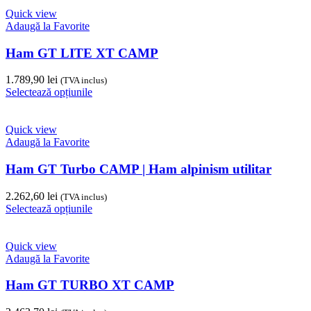
Quick view
Adaugă la Favorite
Ham GT LITE XT CAMP
1.789,90
lei
(TVA inclus)
Acest
Selectează opțiunile
produs
are
mai
Quick view
multe
Adaugă la Favorite
variații.
Opțiunile
Ham GT Turbo CAMP | Ham alpinism utilitar
pot
fi
2.262,60
lei
(TVA inclus)
alese
Acest
Selectează opțiunile
în
produs
pagina
are
produsului.
mai
Quick view
multe
Adaugă la Favorite
variații.
Opțiunile
Ham GT TURBO XT CAMP
pot
fi