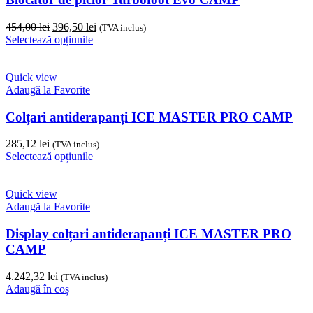
Prețul
Prețul
454,00
lei
396,50
lei
(TVA inclus)
inițial
Acest
curent
Selectează opțiunile
a
produs
este:
fost:
are
396,50 lei.
454,00 lei.
mai
Quick view
multe
Adaugă la Favorite
variații.
Opțiunile
Colțari antiderapanți ICE MASTER PRO CAMP
pot
fi
285,12
lei
(TVA inclus)
alese
Acest
Selectează opțiunile
în
produs
pagina
are
produsului.
mai
Quick view
multe
Adaugă la Favorite
variații.
Opțiunile
Display colțari antiderapanți ICE MASTER PRO
pot
CAMP
fi
alese
4.242,32
lei
(TVA inclus)
în
Adaugă în coș
pagina
produsului.