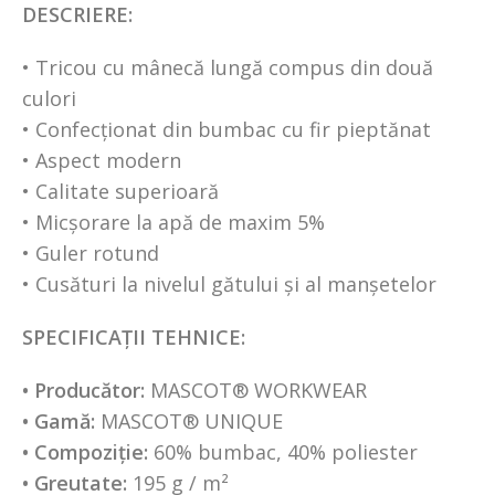
DESCRIERE:
• Tricou cu mânecă lungă compus din două
culori
• Confecționat din bumbac cu fir pieptănat
• Aspect modern
• Calitate superioară
• Micșorare la apă de maxim 5%
• Guler rotund
• Cusături la nivelul gătului și al manșetelor
SPECIFICAȚII TEHNICE:
• Producător:
MASCOT® WORKWEAR
• Gamă:
MASCOT® UNIQUE
• Compoziție:
60% bumbac, 40% poliester
• Greutate:
195 g / m²