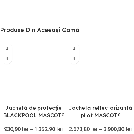
Produse Din Aceeași Gamă
Jachetă de protecție
Jachetă reflectorizantă
BLACKPOOL MASCOT®
pilot MASCOT®
SAFE SUPREME
MULTISAFE
930,90
lei
–
1.352,90
lei
2.673,80
lei
–
3.900,80
lei