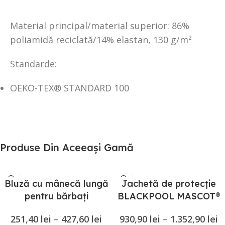
Material principal/material superior: 86%
poliamidă reciclată/14% elastan, 130 g/m²
Standarde:
OEKO-TEX® STANDARD 100
Produse Din Aceeași Gamă
Bluză cu mânecă lungă
Jachetă de protecție
pentru bărbați
BLACKPOOL MASCOT®
MASCOT® CROSSOVER
SAFE SUPREME
251,40
lei
–
427,60
lei
930,90
lei
–
1.352,90
lei