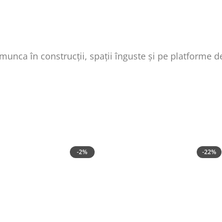
unca în construcții, spații înguste și pe platforme d
-2%
-22%