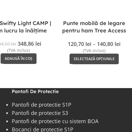
wifty Light CAMP |
Punte mobilă de legare
 lucru la înălțime
pentru ham Tree Access
Evo CAMP
348,86
lei
120,70
lei
–
140,80
lei
44,50
lei
(TVA inclus)
(TVA inclus)
ADAUGĂ ÎN COȘ
SELECTEAZĂ OPȚIUNILE
Pantofi De Protectie
Pantofi de protectie S1P
Pantofi de protectie S3
Pantofi de protectie cu sistem BOA
Bocanci de protectie S1P