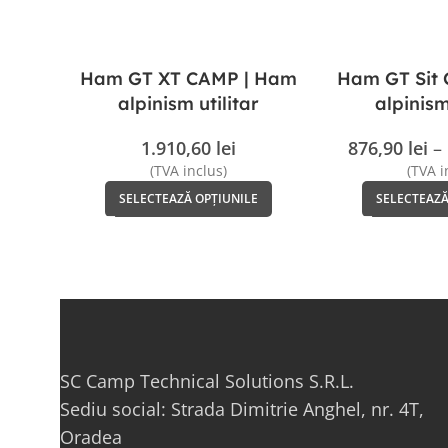
Ham GT XT CAMP | Ham
Ham GT Sit
alpinism utilitar
alpinism
1.910,60
lei
876,90
lei
–
(TVA inclus)
(TVA i
SELECTEAZĂ OPȚIUNILE
SELECTEAZĂ
SC Camp Technical Solutions S.R.L.
Sediu social: Strada Dimitrie Anghel, nr. 4T,
Oradea