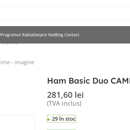
i
Programul Rabla
Despre Noi
Blog
Contact
nălțime
Ham Basic Duo CAMP 
281,60
lei
(TVA inclus)
29 în stoc