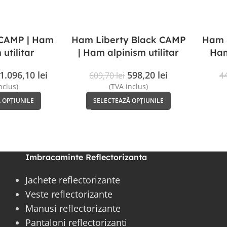
 CAMP | Ham
Ham Liberty Black CAMP
Ham S
 utilitar
| Ham alpinism utilitar
Ham
1.096,10
lei
598,20
lei
609,70
lei
4
nclus)
(TVA inclus)
 OPȚIUNILE
SELECTEAZĂ OPȚIUNILE
Imbracaminte Reflectorizanta
Jachete reflectorizante
Veste reflectorizante
Manusi reflectorizante
Pantaloni reflectorizanti