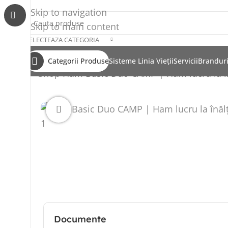
Skip to navigation
Skip to main content
SELECTEAZA CATEGORIA
Categorii Produse
Sisteme Linia Vieții
Servicii
Brandur
Shop
Ham Basic Duo CAMP | Ham lucru la î
Click to enlarge
Documente