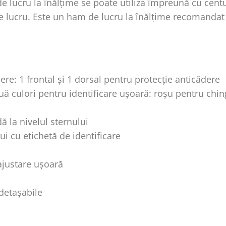
lucru la înălțime se poate utiliza împreună cu centu
 de lucru. Este un ham de lucru la înălțime recomandat 
ere: 1 frontal și 1 dorsal pentru protecție anticădere
ă culori pentru identificare ușoară: roșu pentru chingi
ă la nivelul sternului
ui cu etichetă de identificare
ă
 ajustare ușoară
 detașabile