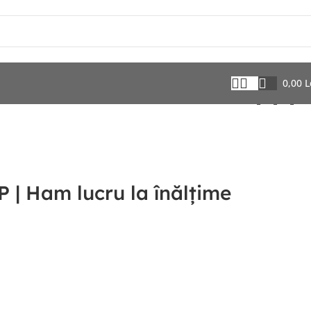
0,00
L
| Ham lucru la înălțime