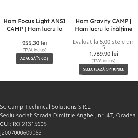
Ham Focus Light ANSI
Ham Gravity CAMP |
CAMP | Ham lucru la
Ham lucru la înălțime
înălțime
Evaluat la
5.00
stele din
955,30
lei
5
(TVA inclus)
1.789,90
lei
ADAUGĂ ÎN COȘ
(TVA inclus)
SELECTEAZĂ OPȚIUNILE
SC Camp Technical Solutions S.R.L.
Sediu social: Strada Dimitrie Anghel, nr. 4T, Oradea
CUI
: RO 21315605
J2007000609053