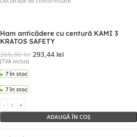
Declarație de conformitate
Ham anticădere cu centură KAMI 3
KRATOS SAFETY
366,80
lei
293,44
lei
(TVA inclus)
7 în stoc
7 în stoc
ADAUGĂ ÎN COȘ