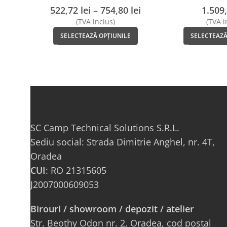
ORIGINALS
FOOTWEAR
522,72
lei
–
754,80
lei
1.509
(TVA inclus)
(TVA i
SELECTEAZĂ OPȚIUNILE
SELECTEAZĂ
SC Camp Technical Solutions S.R.L.
Sediu social: Strada Dimitrie Anghel, nr. 4T,
Oradea
CUI
: RO 21315605
J2007000609053
Birouri / showroom / depozit / atelier
Str. Beothy Odon nr. 2, Oradea, cod poștal