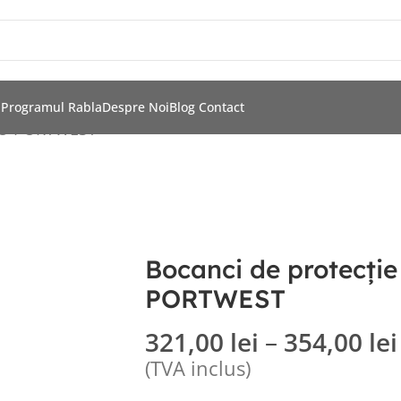
i
Programul Rabla
Despre Noi
Blog
Contact
HRO PORTWEST
Bocanci de protecți
PORTWEST
321,00
lei
–
354,00
lei
(TVA inclus)