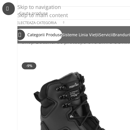
Skip to navigation
Skip to main content
SELECTEAZA CATEGORIA
Categorii Produse
Sisteme Linia Vieții
Servicii
Brandur
Shop
Bocanci de protecție O7S SR FO SC 
-9%