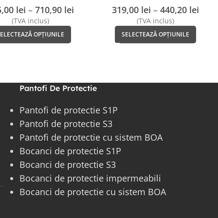
CCROSSROAD 3.0
CLASSIC
5,00
lei
–
710,90
lei
319,00
lei
–
440,20
lei
META S3 Heckel
(TVA inclus)
(TVA inclus)
SELECTEAZĂ OPȚIUNILE
SELECTEAZĂ OPȚIUNILE
Pantofi De Protectie
Pantofi de protectie S1P
Pantofi de protectie S3
Pantofi de protectie cu sistem BOA
Bocanci de protectie S1P
Bocanci de protectie S3
Bocanci de protectie impermeabili
Bocanci de protectie cu sistem BOA