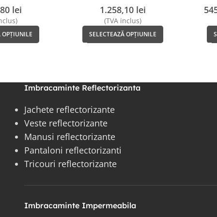
 INDUSTRY
INDUSTRY
MA
,80
lei
1.258,10
lei
54
nclus)
(TVA inclus)
 OPȚIUNILE
SELECTEAZĂ OPȚIUNILE
Imbracaminte Reflectorizanta
Jachete reflectorizante
Veste reflectorizante
Manusi reflectorizante
Pantaloni reflectorizanti
Tricouri reflectorizante
Imbracaminte Impermeabila