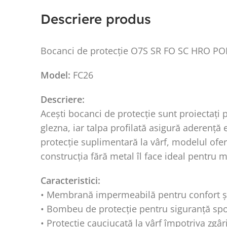
Descriere produs
Bocanci de protecție O7S SR FO SC HRO P
Model:
FC26
Descriere:
Acești bocanci de protecție sunt proiectați pe
glezna, iar talpa profilată asigură aderență
protecție suplimentară la vârf, modelul ofer
construcția fără metal îl face ideal pentru 
Caracteristici:
• Membrană impermeabilă pentru confort și
• Bombeu de protecție pentru siguranță spo
• Protecție cauciucată la vârf împotriva zgâri