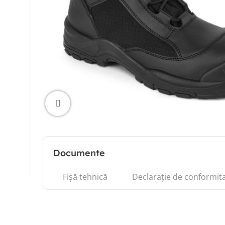
Click to enlarge
Documente
Fișă tehnică
Declarație de conformit