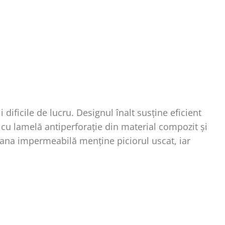
 dificile de lucru. Designul înalt susține eficient
t cu lamelă antiperforație din material compozit și
brana impermeabilă menține piciorul uscat, iar