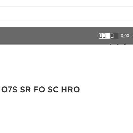
0,00
L
e O7S SR FO SC HRO