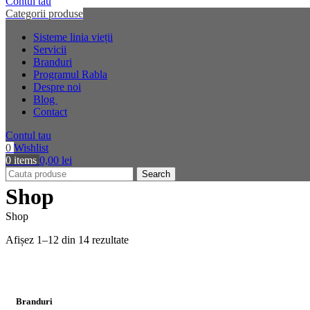
Contul tau
Categorii produse
Sisteme linia vieții
Servicii
Branduri
Programul Rabla
Despre noi
Blog
Contact
Contul tau
0
Wishlist
0
items
0,00
lei
Search
Shop
Shop
Afișez 1–12 din 14 rezultate
Branduri