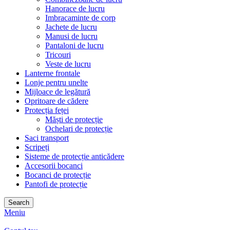
Hanorace de lucru
Imbracaminte de corp
Jachete de lucru
Manusi de lucru
Pantaloni de lucru
Tricouri
Veste de lucru
Lanterne frontale
Lonje pentru unelte
Mijloace de legătură
Opritoare de cădere
Protecția feței
Măști de protecție
Ochelari de protecție
Saci transport
Scripeți
Sisteme de protecție anticădere
Accesorii bocanci
Bocanci de protecție
Pantofi de protecție
Search
Meniu