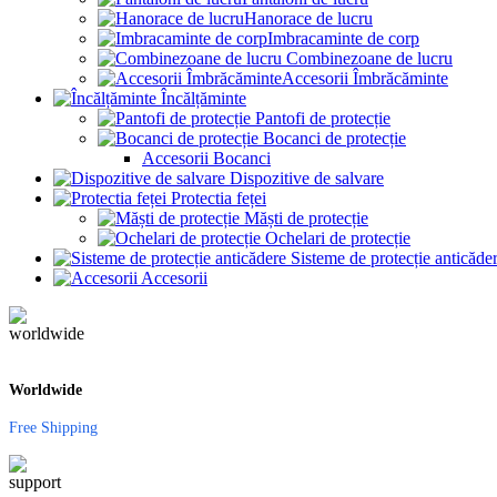
Hanorace de lucru
Imbracaminte de corp
Combinezoane de lucru
Accesorii Îmbrăcăminte
Încălțăminte
Pantofi de protecție
Bocanci de protecție
Accesorii Bocanci
Dispozitive de salvare
Protectia feței
Măști de protecție
Ochelari de protecție
Sisteme de protecție anticăde
Accesorii
Worldwide
Free Shipping