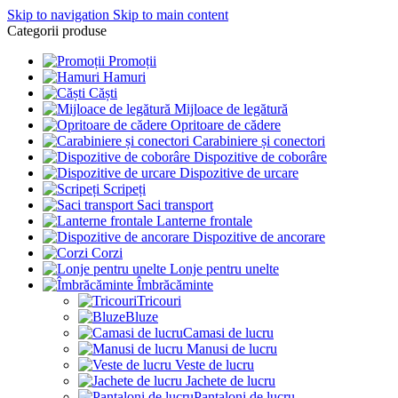
Skip to navigation
Skip to main content
Categorii produse
Promoții
Hamuri
Căști
Mijloace de legătură
Opritoare de cădere
Carabiniere și conectori
Dispozitive de coborâre
Dispozitive de urcare
Scripeți
Saci transport
Lanterne frontale
Dispozitive de ancorare
Corzi
Lonje pentru unelte
Îmbrăcăminte
Tricouri
Bluze
Camasi de lucru
Manusi de lucru
Veste de lucru
Jachete de lucru
Pantaloni de lucru