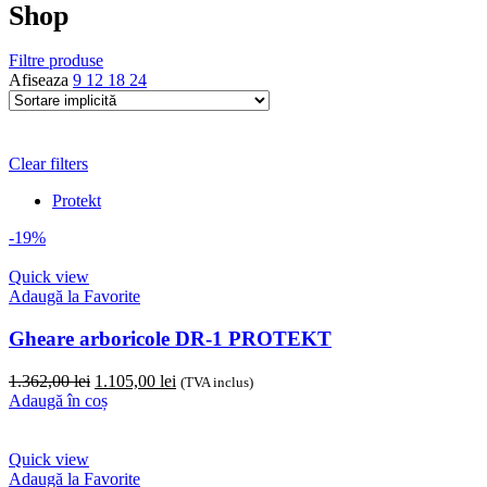
Shop
Filtre produse
Afiseaza
9
12
18
24
Clear filters
Protekt
-19%
Quick view
Adaugă la Favorite
Gheare arboricole DR-1 PROTEKT
Prețul
Prețul
1.362,00
lei
1.105,00
lei
(TVA inclus)
inițial
curent
Adaugă în coș
a
este:
fost:
1.105,00 lei.
1.362,00 lei.
Quick view
Adaugă la Favorite