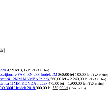
ză
Prețul
Prețul
udek
4,59
lei
3,95
lei
(TVA inclus)
inițial
curent
Prețul
Prețul
 poziționare FASTEN 238 Irudek 2M
268,00
lei
180,00
lei
(TVA inclus)
a
este:
inițial
Interval
curent
i-statică 12MM MAMBA Irudek
560,00
lei
–
2.240,00
lei
(TVA inclus)
fost:
3,95 lei.
a
Interval
de
este:
-statică 11MM KONDA Irudek
475,00
lei
–
1.900,00
lei
(TVA inclus)
4,59 lei.
Prețul
Prețul
fost:
de
prețuri:
180,00 lei.
O 300U Irudek 2018
900,00
lei
559,00
lei
(TVA inclus)
inițial
curent
268,00 lei.
prețuri:
560,00 lei
a
este:
475,00 lei
până
fost:
559,00 lei.
până
la
900,00 lei.
la
2.240,00 lei
1.900,00 lei