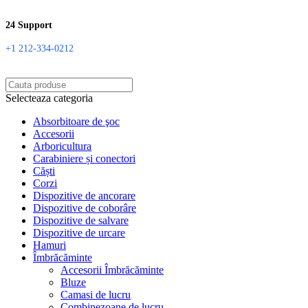
24 Support
+1 212-334-0212
Selecteaza categoria
Absorbitoare de şoc
Accesorii
Arboricultura
Carabiniere și conectori
Căști
Corzi
Dispozitive de ancorare
Dispozitive de coborâre
Dispozitive de salvare
Dispozitive de urcare
Hamuri
Îmbrăcăminte
Accesorii Îmbrăcăminte
Bluze
Camasi de lucru
Combinezoane de lucru