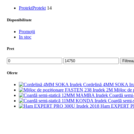
Protekt
Protekt
14
Disponibilitate
Promoții
In stoc
Pret
Preț
Preț
Filtrea
minim
maxim
Oferte
Cordelină 4MM SOKA Ir
Mijloc de
Coardă sem
Coardă semi
Ham EXPERT PR