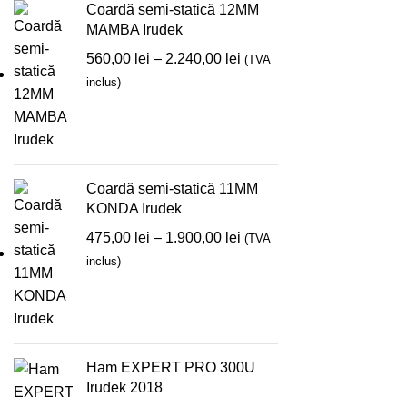
Coardă semi-statică 12MM
MAMBA Irudek
560,00
lei
–
2.240,00
lei
(TVA
inclus)
Coardă semi-statică 11MM
KONDA Irudek
475,00
lei
–
1.900,00
lei
(TVA
inclus)
Ham EXPERT PRO 300U
Irudek 2018