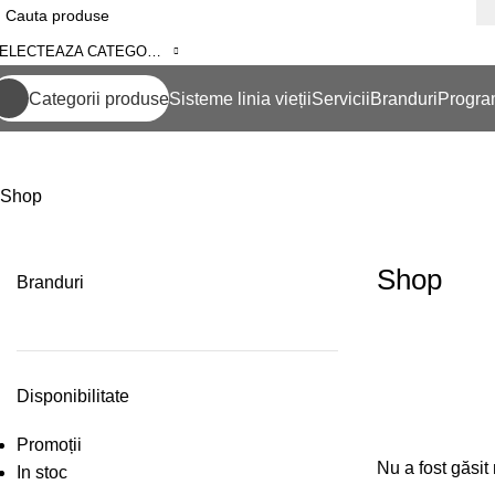
SELECTEAZA CATEGORIA
Categorii produse
Sisteme linia vieții
Servicii
Branduri
Progra
Shop
Shop
Branduri
Disponibilitate
Promoții
Nu a fost găsit
In stoc