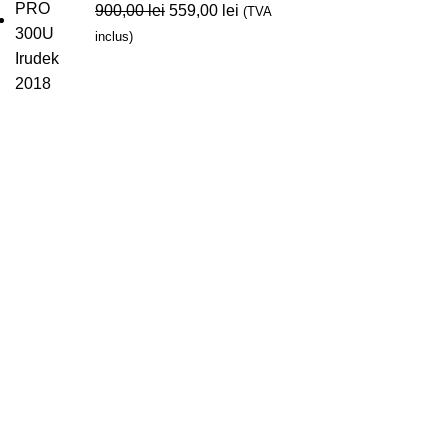
900,00
lei
559,00
lei
(TVA
inclus)
SC Camp Technical Solutions S.R.L.
Sediu social: Strada Dimitrie Anghel, nr. 4T, Oradea
CUI
: RO 21315605
J2007000609053
Birouri / showroom / depozit / atelier
Str. Beothy Odon nr. 2, Oradea, cod poștal 410604