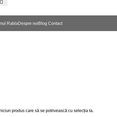
Shop
mul Rabla
Despre noi
Blog
Contact
 niciun produs care să se potrivească cu selecția ta.