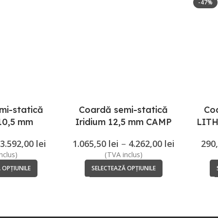
-47%
mi-statică
Coardă semi-statică
Co
 10,5 mm
Iridium 12,5 mm CAMP
LIT
re CAMP
1.065,50
lei
–
4.262,00
lei
290
3.592,00
lei
(TVA inclus)
nclus)
SELECTEAZĂ OPȚIUNILE
 OPȚIUNILE