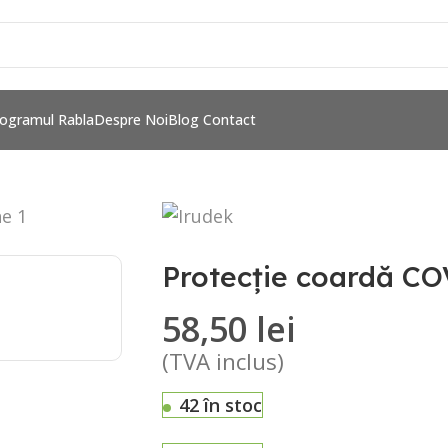
ogramul Rabla
Despre Noi
Blog
Contact
Protecție coardă C
58,50
lei
(TVA inclus)
42 în stoc