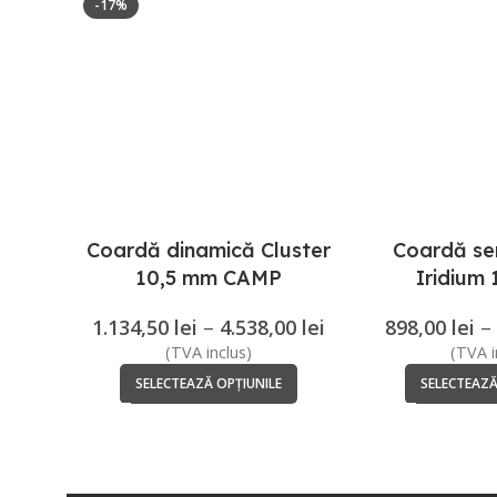
-17%
Coardă dinamică Cluster
Coardă se
10,5 mm CAMP
Iridium
Heatco
1.134,50
lei
–
4.538,00
lei
898,00
lei
–
(TVA inclus)
(TVA i
SELECTEAZĂ OPȚIUNILE
SELECTEAZĂ