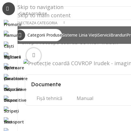
Skip to navigation
Skip to main content
SELECTEAZA CATEGORIA
Categorii Produse
Sisteme Linia Vieții
Servicii
Branduri
Pr
Shop
Protecție coardă COVROP Irudek
Click to enlarge
Documente
Fișă tehnică
Manual