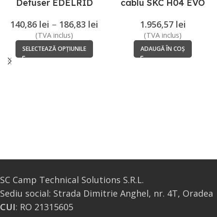
Defuser EDELRID
cablu SKC H04 EVO
SOMAIN
140,86
lei
–
186,83
lei
1.956,57
lei
(TVA inclus)
(TVA inclus)
SELECTEAZĂ OPȚIUNILE
ADAUGĂ ÎN COȘ
SC Camp Technical Solutions S.R.L.
Sediu social: Strada Dimitrie Anghel, nr. 4T, Oradea
CUI
: RO 21315605