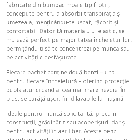
fabricate din bumbac moale tip frotir,
concepute pentru a absorbi transpirația și
umezeala, menținându-te uscat, răcorit și
confortabil. Datorită materialului elastic, se
mulează perfect pe majoritatea încheieturilor,
permițându-ți să te concentrezi pe muncă sau
pe activitățile desfășurate.
Fiecare pachet conține două benzi – una
pentru fiecare încheietură – oferind protecție
dublă atunci când ai cea mai mare nevoie. În
plus, se curăță ușor, fiind lavabile la mașină.
Ideale pentru muncă solicitantă, precum
construcții, grădinărit sau acoperișuri, dar și
pentru activități în aer liber. Aceste benzi
absorbante reduc riscul de stres termic și te