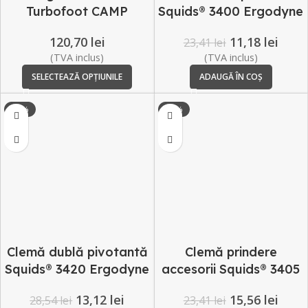
Turbofoot CAMP
Squids® 3400 Ergodyne
pentru prindere mănuși
120,70
lei
11,18
lei
23,41
lei
(TVA inclus)
(TVA inclus)
SELECTEAZĂ OPȚIUNILE
ADAUGĂ ÎN COȘ
-54%
-34%
Clemă dublă pivotantă
Clemă prindere
Squids® 3420 Ergodyne
accesorii Squids® 3405
pentru prindere mănuși
Ergodyne
13,12
lei
15,56
lei
28,54
lei
23,41
lei