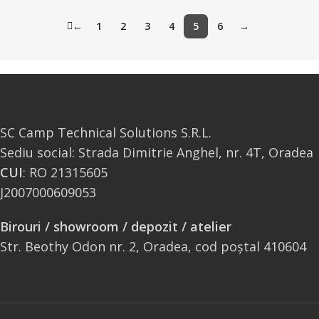
←
1
2
3
4
5
6
→
SC Camp Technical Solutions S.R.L.
Sediu social: Strada Dimitrie Anghel, nr. 4T, Oradea
CUI
: RO 21315605
J2007000609053
Birouri / showroom / depozit / atelier
Str. Beothy Odon nr. 2, Oradea, cod poștal 410604