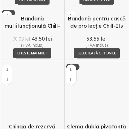
-38%
Bandană
Bandană pentru cască
SOLD OUT
multifuncțională Chill-
de protecție Chill-Its
Its® 6485 Ergodyne
6630 Ergodyne
43,50
lei
53,55
lei
70,03
lei
(TVA inclus)
(TVA inclus)
CITEȘTE MAI MULT
SELECTEAZĂ OPȚIUNILE
-52%
Chingă de rezervă
Clemă dublă pivotantă